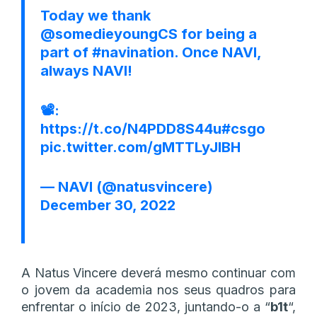
Today we thank
@somedieyoungCS
for being a
part of
#navination
. Once NAVI,
always NAVI!
📽:
https://t.co/N4PDD8S44u
#csgo
pic.twitter.com/gMTTLyJlBH
— NAVI (@natusvincere)
December 30, 2022
A Natus Vincere deverá mesmo continuar com
o jovem da academia nos seus quadros para
enfrentar o início de 2023, juntando-o a “
b1t
“,