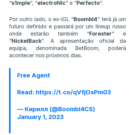
“
s1mple
“, “
electroNic
” e “
Perfecto
“.
Por outro lado, o ex-iGL “
Boombl4
” terá já um
futuro definido e passará por um lineup russo
onde estarão também “
Forester
” e
“
NickelBack
“. A apresentação oficial da
equipa, denominada BetBoom, poderá
acontecer nos próximos dias.
Free Agent
Read:
https://t.co/qVfjOxPm03
— Кирилл (@Boombl4CS)
January 1, 2023