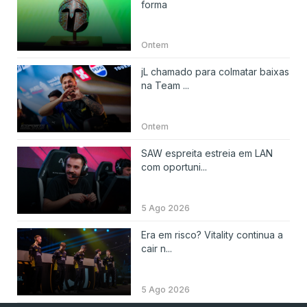
forma
Ontem
jL chamado para colmatar baixas
na Team ...
Ontem
SAW espreita estreia em LAN
com oportuni...
5 Ago 2026
Era em risco? Vitality continua a
cair n...
5 Ago 2026