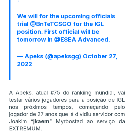
We will for the upcoming officials
trial
@BnTeTCSGO
for the IGL
position. First official will be
tomorrow in
@ESEA
Advanced.
— Apeks (@apeksgg)
October 27,
2022
A Apeks, atual #75 do rankiing mundial, vai
testar vários jogadores para a posição de IGL
nos próximos tempos, começando pelo
jogador de 27 anos que já dividiu servidor com
Joakim
“⁠
jkaem⁠
“
Myrbostad ao serviço da
EXTREMUM.