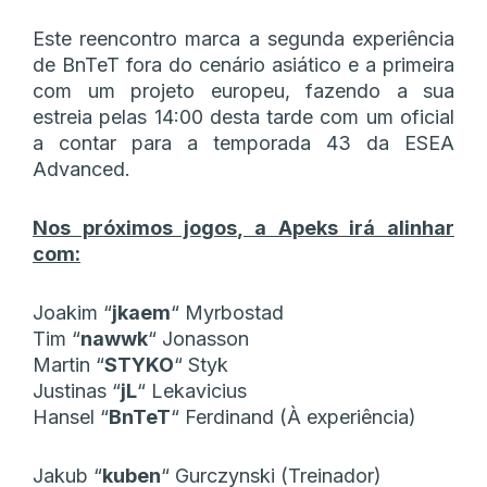
Este reencontro marca a segunda experiência
de BnTeT fora do cenário asiático e a primeira
com um projeto europeu, fazendo a sua
estreia pelas 14:00 desta tarde com um oficial
a contar para a temporada 43 da ESEA
Advanced.
Nos próximos jogos, a Apeks irá alinhar
com:
Joakim
“⁠
jkaem⁠
“
Myrbostad
Tim
“⁠
nawwk⁠
“
Jonasson
Martin
“⁠
STYKO⁠
“
Styk
Justinas
“⁠
jL⁠
“
Lekavicius
Hansel
“⁠
BnTeT⁠
“
Ferdinand (À experiência)
Jakub
“⁠
kuben⁠
“
Gurczynski (Treinador)