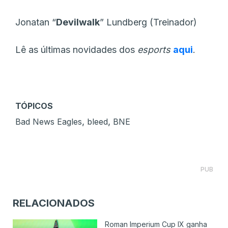
Jonatan “
Devilwalk
” Lundberg (Treinador)
Lê as últimas novidades dos
esports
aqui
.
TÓPICOS
,
,
Bad News Eagles
bleed
BNE
PUB
RELACIONADOS
Roman Imperium Cup IX ganha