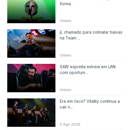
forma
Ontem
jL chamado para colmatar baixas
na Team ...
Ontem
SAW espreita estreia em LAN
com oportuni...
Ontem
Era em risco? Vitality continua a
cair n...
5 Ago 2026