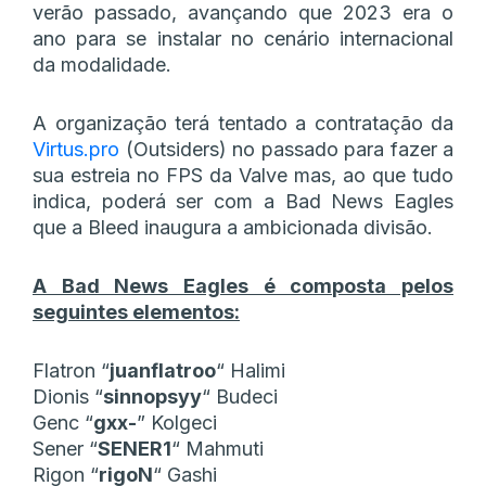
verão passado, avançando que 2023 era o
ano para se instalar no cenário internacional
da modalidade.
A organização terá tentado a contratação da
Virtus.pro
(Outsiders) no passado para fazer a
sua estreia no FPS da Valve mas, ao que tudo
indica, poderá ser com a Bad News Eagles
que a Bleed inaugura a ambicionada divisão.
A Bad News Eagles é composta pelos
seguintes elementos:
Flatron
“⁠
juanflatroo⁠
“
Halimi
Dionis
“⁠
sinnopsyy⁠
“
Budeci
Genc
“⁠
gxx-
⁠”
Kolgeci
Sener
“⁠
SENER1⁠
“
Mahmuti
Rigon
“⁠
rigoN⁠
“
Gashi