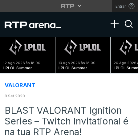
Entrar
Toggle na
12 Ago 2026 às 18:00
13 Ago 2026 às 18:00
20 Ago 2026 
LPLOL Summer
LPLOL Summer
LPLOL Summ
VALORANT
8 Set 2020
BLAST VALORANT Ignition
Series – Twitch Invitational é
na tua RTP Arena!