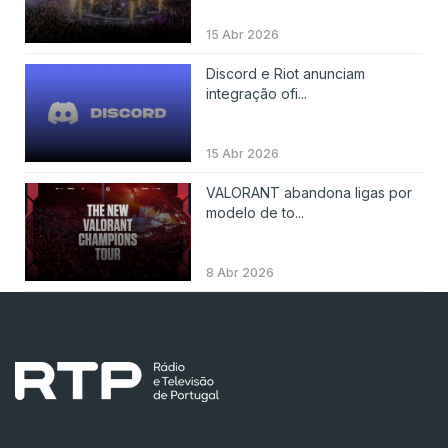
15 Abr 2026
Discord e Riot anunciam
integração ofi...
15 Abr 2026
VALORANT abandona ligas por
modelo de to...
8 Abr 2026