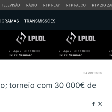
TELEVISÃO
RÁDIO
RTP PLAY
RTP PALCO
RTP ZIG ZA
OGRAMAS
TRANSMISSÕES
20 Ago 2026 às 18:00
26 Ago 2026 às 18:00
27
LPLOL Summer
LPLOL Summer
L
24 Abr 2020
o; torneio com 30 000€ de