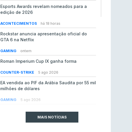
Esports Awards revelam nomeados para a
edição de 2026
ACONTECIMENTOS
há 18 horas
Rockstar anuncia apresentação oficial do
GTA 6 na Netflix
GAMING
ontem
Roman Imperium Cup IX ganha forma
COUNTER-STRIKE
5 ago 2026
EA vendida ao PIF da Arábia Saudita por 55 mil
milhões de dólares
GAMING
5 ago 2026
jL chamado para colmatar baixas na Team
Vitality
MAIS NOTÍCIAS
COUNTER-STRIKE
5 ago 2026