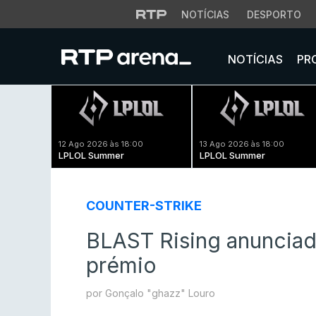
NOTÍCIAS
DESPORTO
NOTÍCIAS
PR
12 Ago 2026 às 18:00
13 Ago 2026 às 18:00
LPLOL Summer
LPLOL Summer
COUNTER-STRIKE
BLAST Rising anunciad
prémio
por Gonçalo "ghazz" Louro