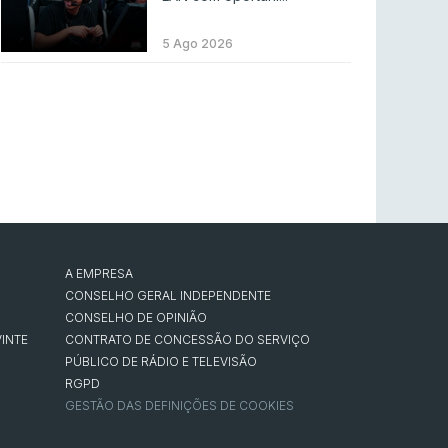
LEAGUE OF LEGENDS
3 ago 2026
MOUZ surpreende Spirit para vencer BLAST
5 Ago 2026
Bounty
COUNTER-STRIKE
2 ago 2026
Setembro recheado de LANs em Portugal
COUNTER-STRIKE
1 ago 2026
Betclic renova parceria com a RTP Arena para
a época 2026/27
RTP ARENA
23 jul 2026
A EMPRESA
BLAST Bounty S2 na RTP Arena: Regressa o
CONSELHO GERAL INDEPENDENTE
melhor Counter-Strike
CONSELHO DE OPINIÃO
INTE
CONTRATO DE CONCESSÃO DO SERVIÇO
COUNTER-STRIKE
18 jul 2026
PÚBLICO DE RÁDIO E TELEVISÃO
RGPD
GESTÃO DAS DEFINIÇÕES DE COOKIES