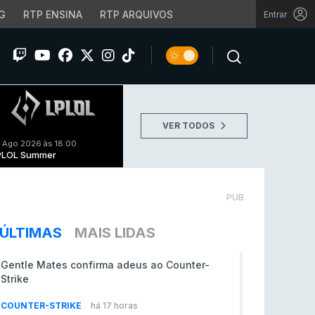
G
RTP ENSINA
RTP ARQUIVOS
Entrar
VER TODOS
 Ago 2026 às 18:00
PLOL Summer
PUB
ÚLTIMAS
MAIS LIDAS
Gentle Mates confirma adeus ao Counter-
Strike
COUNTER-STRIKE
há 17 horas