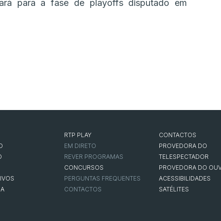
ará para a fase de playoffs disputado em
RTP PLAY
CONTACTOS
O
EM DIRETO
PROVEDORA DO
O
REVER PROGRAMAS
TELESPECTADOR
CONCURSOS
PROVEDORA DO OUV
IVOS
PERGUNTAS FREQUENTES
ACESSIBILIDADES
NA
CONTACTOS
SATÉLITES