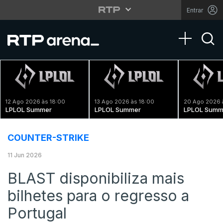
Entrar
Toggle na
12 Ago 2026 às 18:00
13 Ago 2026 às 18:00
20 Ago 2026 
LPLOL Summer
LPLOL Summer
LPLOL Summ
COUNTER-STRIKE
11 Jun 2026
BLAST disponibiliza mais
bilhetes para o regresso a
Portugal