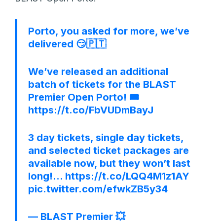
Porto, you asked for more, we’ve
delivered 😏🇵🇹
We’ve released an additional
batch of tickets for the BLAST
Premier Open Porto! 🎟️
https://t.co/FbVUDmBayJ
3 day tickets, single day tickets,
and selected ticket packages are
available now, but they won’t last
long!…
https://t.co/LQQ4M1z1AY
pic.twitter.com/efwkZB5y34
— BLAST Premier 💥