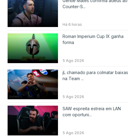
Gentle Mates confirma adeus ao
Counter-S...
Há 6 horas
Roman Imperium Cup IX ganha
forma
5 Ago 2026
jL chamado para colmatar baixas
na Team ...
5 Ago 2026
SAW espreita estreia em LAN
com oportuni...
5 Ago 2026