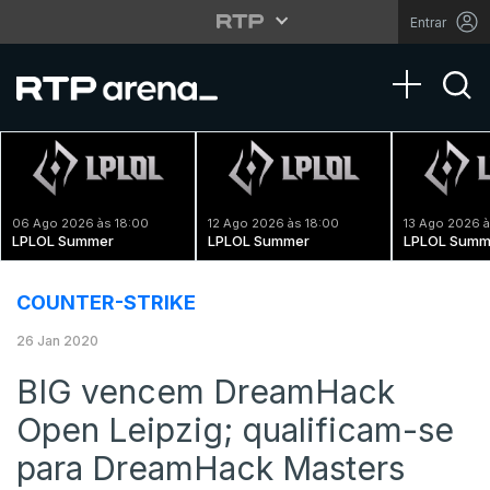
Entrar
Toggle na
06 Ago 2026 às 18:00
12 Ago 2026 às 18:00
13 Ago 2026 à
LPLOL Summer
LPLOL Summer
LPLOL Summ
COUNTER-STRIKE
26 Jan 2020
BIG vencem DreamHack
Open Leipzig; qualificam-se
para DreamHack Masters