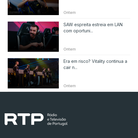
Ontem
SAW espreita estreia em LAN
com oportuni...
Ontem
Era em risco? Vitality continua a
cair n...
Ontem