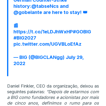
history:
@tabseNcs
and
@gobelante
are here to stay! 👑
📰
https://t.co/1eLDJhWxHP
#GOBIG
#BIG2027
pic.twitter.com/UGVBLoEfAz
— BIG (@BIGCLANgg)
July 29,
2022
Daniel Finkler, CEO da organização, deixou as
seguintes palavras:
“Depois de estarmos com
a BIG como fundadores e acionistas por mais
de cinco anos, definimos o rumo para os