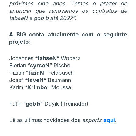
próximos cino anos. Temos o prazer de
anunciar que renovamos os contratos de
tabseN e gob b até 2027”
.
A BIG conta atualmente com o seguinte
projeto:
Johannes
“⁠
tabseN⁠
“
Wodarz
Florian
“⁠
syrsoN⁠
“
Rische
Tizian
“⁠
tiziaN⁠
“
Feldbusch
Josef
“⁠
faveN⁠
“
Baumann
Karim
“⁠
Krimbo⁠
“
Moussa
Fatih “
gob b
” Dayik (Treinador)
Lê as últimas novidades dos
esports
aqui
.