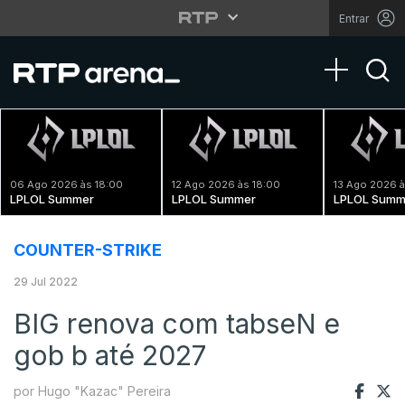
Entrar
Toggle na
06 Ago 2026 às 18:00
12 Ago 2026 às 18:00
13 Ago 2026 à
LPLOL Summer
LPLOL Summer
LPLOL Summ
COUNTER-STRIKE
29 Jul 2022
BIG renova com tabseN e
gob b até 2027
por Hugo "Kazac" Pereira