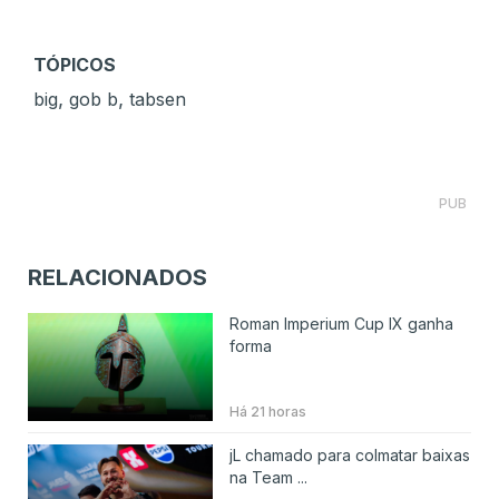
TÓPICOS
,
,
big
gob b
tabsen
PUB
RELACIONADOS
Roman Imperium Cup IX ganha
forma
Há 21 horas
jL chamado para colmatar baixas
na Team ...