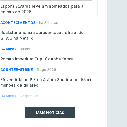
Esports Awards revelam nomeados para a
edição de 2026
ACONTECIMENTOS
há 21 horas
Rockstar anuncia apresentação oficial do
GTA 6 na Netflix
GAMING
ontem
Roman Imperium Cup IX ganha forma
COUNTER-STRIKE
5 ago 2026
EA vendida ao PIF da Arábia Saudita por 55 mil
milhões de dólares
GAMING
5 ago 2026
jL chamado para colmatar baixas na Team
Vitality
MAIS NOTÍCIAS
COUNTER-STRIKE
5 ago 2026