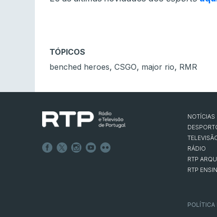
TÓPICOS
,
,
,
benched heroes
CSGO
major rio
RMR
NOTÍCIAS
DESPORT
TELEVISÃ
RÁDIO
RTP ARQU
RTP ENSI
POLÍTICA