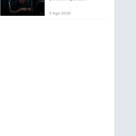
LEAGUE OF LEGENDS
3 ago 2026
MOUZ surpreende Spirit para vencer BLAST
5 Ago 2026
Bounty
COUNTER-STRIKE
2 ago 2026
Setembro recheado de LANs em Portugal
COUNTER-STRIKE
1 ago 2026
Betclic renova parceria com a RTP Arena para
a época 2026/27
RTP ARENA
23 jul 2026
BLAST Bounty S2 na RTP Arena: Regressa o
melhor Counter-Strike
COUNTER-STRIKE
18 jul 2026