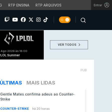
G
RTP ENSINA
RTP ARQUIVOS
Entrar
VER TODOS
 Ago 2026 às 18:00
PLOL Summer
PUB
ÚLTIMAS
MAIS LIDAS
Gentle Mates confirma adeus ao Counter-
Strike
COUNTER-STRIKE
há 20 horas