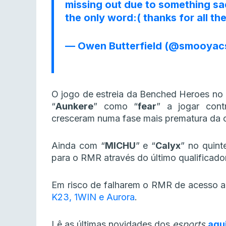
missing out due to something sad
the only word:( thanks for all t
— Owen Butterfield (@smooyac
O jogo de estreia da Benched Heroes no 
“
Aunkere
” como “
fear
” a jogar con
cresceram numa fase mais prematura da c
Ainda com “
MICHU
” e “
Calyx
” no quin
para o RMR através do último qualificado
Em risco de falharem o RMR de acesso a
K23, 1WIN e Aurora
.
Lê as últimas novidades dos
esports
aqu