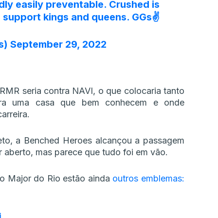
ly easily preventable. Crushed is
he support kings and queens. GGs✌️
s)
September 29, 2022
RMR seria contra NAVI, o que colocaria tanto
tra uma casa que bem conhecem e onde
arreira.
teto, a Benched Heroes alcançou a passagem
r aberto, mas parece que tudo foi em vão.
o Major do Rio estão ainda
outros emblemas:
i
.