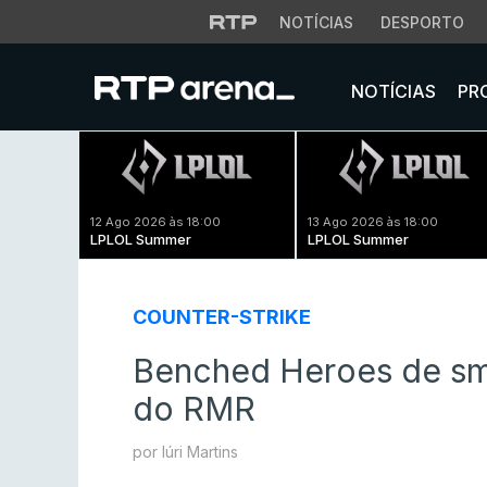
NOTÍCIAS
DESPORTO
NOTÍCIAS
PR
12 Ago 2026 às 18:00
13 Ago 2026 às 18:00
LPLOL Summer
LPLOL Summer
COUNTER-STRIKE
Benched Heroes de sm
do RMR
por Iúri Martins