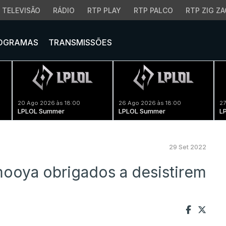
TELEVISÃO
RÁDIO
RTP PLAY
RTP PALCO
RTP ZIG ZA
OGRAMAS
TRANSMISSÕES
20 Ago 2026 às 18:00
26 Ago 2026 às 18:00
27
LPLOL Summer
LPLOL Summer
L
29 Set 2022
ooya obrigados a desistirem