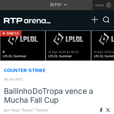
Entrar
Toggle na
DIRETO
12 Ago 2026 às 18:00
13 Ago 2026 à
LPLOL Summer
LPLOL Summer
LPLOL Summ
COUNTER-STRIKE
30 Out 2022
BailinhoDoTropa vence a
Mucha Fall Cup
por Hugo "Kazac" Pereira