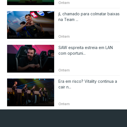
Ontem
jL chamado para colmatar baixas
na Team ...
Ontem
SAW espreita estreia em LAN
com oportuni...
Ontem
Era em risco? Vitality continua a
cair n...
Ontem