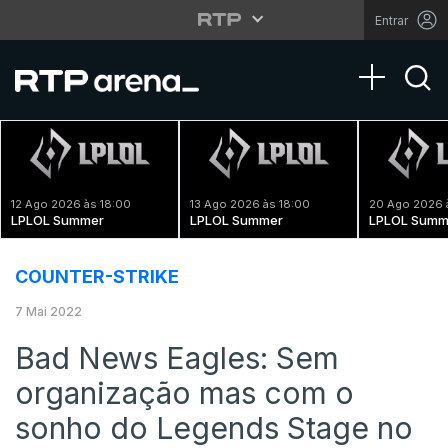
Entrar
Toggle na
12 Ago 2026 às 18:00
13 Ago 2026 às 18:00
20 Ago 2026 
LPLOL Summer
LPLOL Summer
LPLOL Summ
COUNTER-STRIKE
7 Mai 2022
Bad News Eagles: Sem
organização mas com o
sonho do Legends Stage no