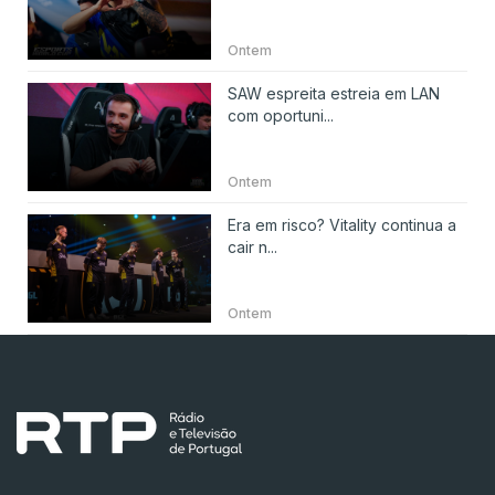
Ontem
SAW espreita estreia em LAN
com oportuni...
Ontem
Era em risco? Vitality continua a
cair n...
Ontem