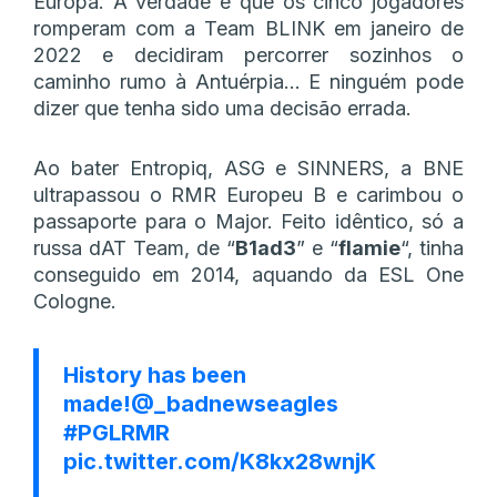
Europa. A verdade é que os cinco jogadores
romperam com a Team BLINK em janeiro de
2022 e decidiram percorrer sozinhos o
caminho rumo à Antuérpia… E ninguém pode
dizer que tenha sido uma decisão errada.
Ao bater Entropiq, ASG e SINNERS, a BNE
ultrapassou o RMR Europeu B e carimbou o
passaporte para o Major. Feito idêntico, só a
russa dAT Team, de “
B1ad3
” e “
flamie
“, tinha
conseguido em 2014, aquando da ESL One
Cologne.
History has been
made!
@_badnewseagles
#PGLRMR
pic.twitter.com/K8kx28wnjK