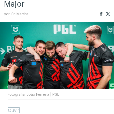
Major
por Iúri Martins
Fotografia: João Ferreira | PGL
Ouvir