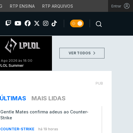
G
RTP ENSINA
RTP ARQUIVOS
Entrar
VER TODOS
 Ago 2026 às 18:00
PLOL Summer
PUB
ÚLTIMAS
MAIS LIDAS
Gentle Mates confirma adeus ao Counter-
Strike
COUNTER-STRIKE
há 19 horas