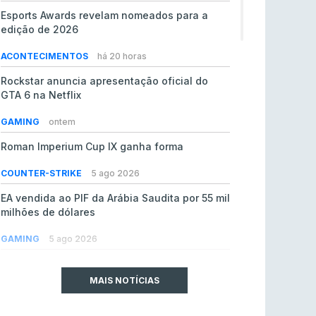
Esports Awards revelam nomeados para a
edição de 2026
ACONTECIMENTOS
há 20 horas
Rockstar anuncia apresentação oficial do
GTA 6 na Netflix
GAMING
ontem
Roman Imperium Cup IX ganha forma
COUNTER-STRIKE
5 ago 2026
EA vendida ao PIF da Arábia Saudita por 55 mil
milhões de dólares
GAMING
5 ago 2026
jL chamado para colmatar baixas na Team
Vitality
MAIS NOTÍCIAS
COUNTER-STRIKE
5 ago 2026