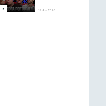
LEAGUE OF LEGENDS
3 ago 2026
MOUZ surpreende Spirit para vencer BLAST
18 Jun 2026
Bounty
COUNTER-STRIKE
2 ago 2026
Setembro recheado de LANs em Portugal
COUNTER-STRIKE
1 ago 2026
Betclic renova parceria com a RTP Arena para
a época 2026/27
RTP ARENA
23 jul 2026
BLAST Bounty S2 na RTP Arena: Regressa o
melhor Counter-Strike
COUNTER-STRIKE
18 jul 2026