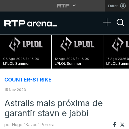
Entrar
Toggle na
06 Ago 2026 às 18:00
12 Ago 2026 às 18:00
13 Ago 2026 à
LPLOL Summer
LPLOL Summer
LPLOL Summ
COUNTER-STRIKE
15 Nov 2023
Astralis mais próxima de
garantir stavn e jabbi
por Hugo "Kazac" Pereira