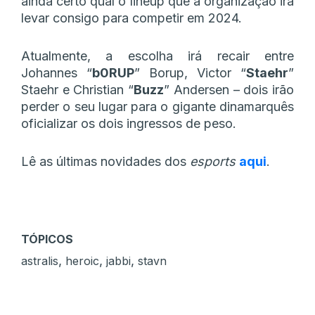
ainda certo qual o lineup que a organização irá
levar consigo para competir em 2024.
Atualmente, a escolha irá recair entre
Johannes “⁠
b0RUP⁠
” Borup, Victor “⁠
Staehr⁠
”
Staehr e Christian “⁠
Buzz⁠
” Andersen – dois irão
perder o seu lugar para o gigante dinamarquês
oficializar os dois ingressos de peso.
Lê as últimas novidades dos
esports
aqui
.
TÓPICOS
,
,
,
astralis
heroic
jabbi
stavn