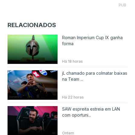
PUB
RELACIONADOS
Roman Imperium Cup IX ganha
forma
Há 18 horas
jL chamado para colmatar baixas
na Team ...
Há 22 horas
SAW espreita estreia em LAN
com oportuni...
Ontem