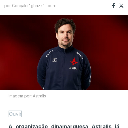
por Gonçalo "ghazz" Louro
Imagem por: Astralis
Ouvir
A organização dinamarquesa Astralis já