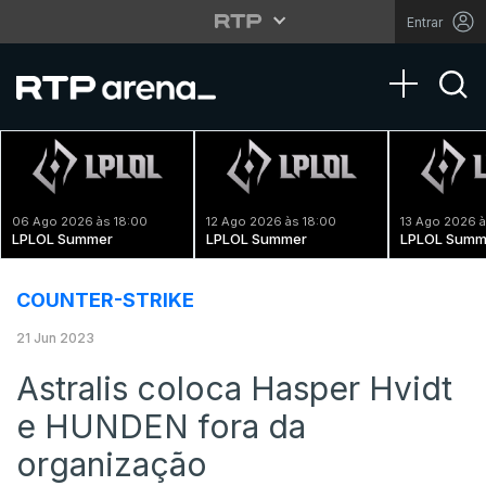
Entrar
Toggle na
06 Ago 2026 às 18:00
12 Ago 2026 às 18:00
13 Ago 2026 à
LPLOL Summer
LPLOL Summer
LPLOL Summ
COUNTER-STRIKE
21 Jun 2023
Astralis coloca Hasper Hvidt
e HUNDEN fora da
organização