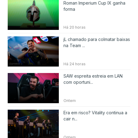
Roman Imperium Cup IX ganha
forma
Há 20 horas
jL chamado para colmatar baixas
na Team ...
Há 24 horas
SAW espreita estreia em LAN
com oportuni...
Ontem
Era em risco? Vitality continua a
cair n...
Ontem