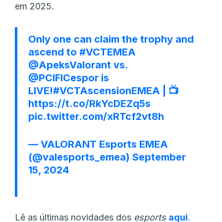
em 2025.
Only one can claim the trophy and
ascend to
#VCTEMEA
@ApeksValorant
vs.
@PCIFICespor
is
LIVE!
#VCTAscensionEMEA
| 📺
https://t.co/RkYcDEZq5s
pic.twitter.com/xRTcf2vt8h
— VALORANT Esports EMEA
(@valesports_emea)
September
15, 2024
Lê as últimas novidades dos
esports
aqui
.