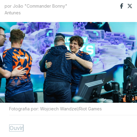
por João "Commander Bonny"
Antunes
Fotografia por: Wojciech Wandzel/Riot Games
Ouvir