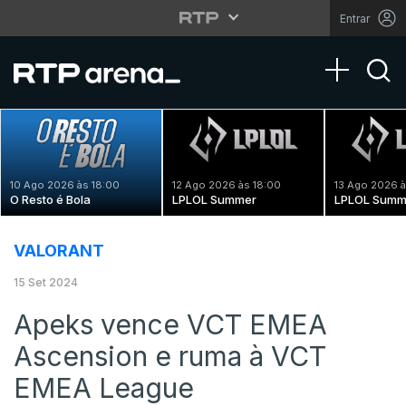
Entrar
Toggle na
10 Ago 2026 às 18:00
12 Ago 2026 às 18:00
13 Ago 2026 à
O Resto é Bola
LPLOL Summer
LPLOL Summ
VALORANT
15 Set 2024
Apeks vence VCT EMEA
Ascension e ruma à VCT
EMEA League