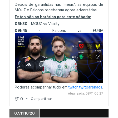
Depois de garantidas nas 'meias', as equipas de
MOUZ e Falcons receberam agora adversárias.
Estes são os horários para este sábado:
06h30
- MOUZ vs Vitality
09h45
- Falcons vs FURIA
Poderás acompanhar tudo em
twitch.tv/rtparenacs
.
Atualizada: 08/11 06:27
0
Compartilhar
07/11 10:20