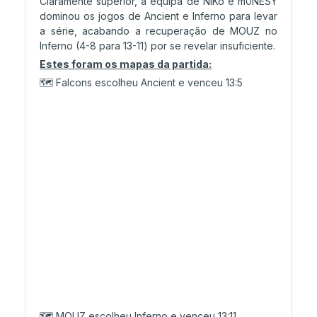
Claramente superior, a equipa de NiKo e m0NESY
dominou os jogos de Ancient e Inferno para levar
a série, acabando a recuperação de MOUZ no
Inferno (4-8 para 13-11) por se revelar insuficiente.
Estes foram os mapas da partida:
🗺️ Falcons escolheu Ancient e venceu 13:5
🗺️ MOUZ escolheu Inferno e venceu 13:11