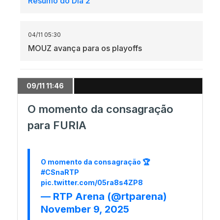
Resumo do Dia 2
04/11 05:30
MOUZ avança para os playoffs
04/11 02:02
09/11 11:46
Lynn Vision elimina 3DMAX
O momento da consagração
para FURIA
03/11 12:37
Resumo do dia 1
O momento da consagração 🏆
#CSnaRTP
03/11 02:12
pic.twitter.com/05ra8s4ZP8
Começa o IEM Chengdu
— RTP Arena (@rtparena)
November 9, 2025