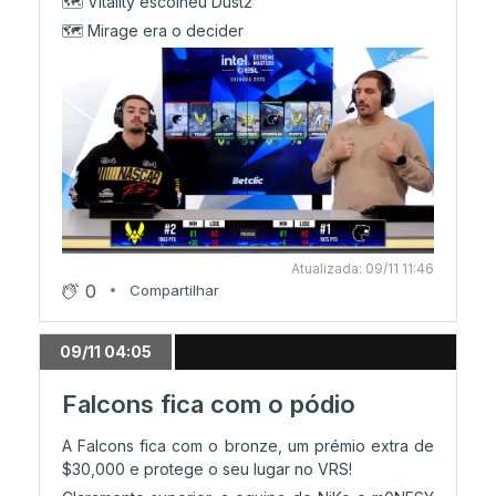
🗺️ Vitality escolheu Dust2
🗺️ Mirage era o decider
Atualizada: 09/11 11:46
0
Compartilhar
09/11 04:05
Falcons fica com o pódio
A Falcons fica com o bronze, um prémio extra de
$30,000 e protege o seu lugar no VRS!