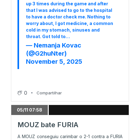
up 3 times during the game and after
that I was advised to go to the hospital
to have a doctor check me. Nothing to
worry about, I got medicine, a common
cold in my stomach, sinuses and
throat. Got told to…
— Nemanja Kovac
(@G2huNter)
November 5, 2025
0
Compartilhar
05/11 07:58
MOUZ bate FURIA
A MOUZ conseguiu carimbar o 2-1 contra a FURIA