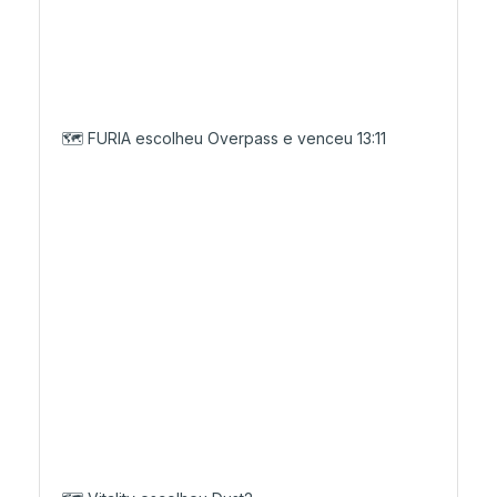
🗺️ FURIA escolheu Overpass e venceu 13:11