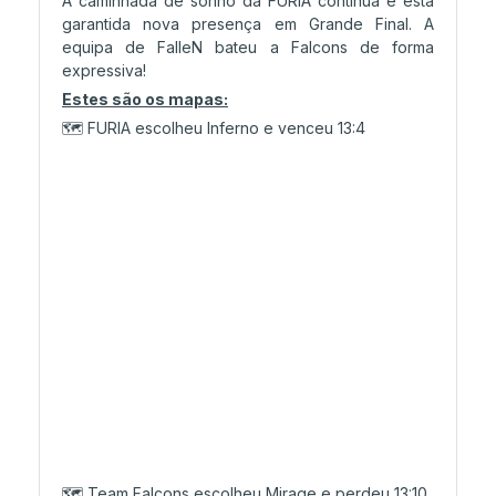
A caminhada de sonho da FURIA continua e está
garantida nova presença em Grande Final. A
equipa de FalleN bateu a Falcons de forma
expressiva!
Estes são os mapas:
🗺️ FURIA escolheu Inferno e venceu 13:4
🗺️ Team Falcons escolheu Mirage e perdeu 13:10