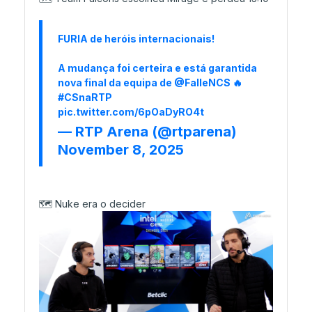
FURIA de heróis internacionais!
A mudança foi certeira e está garantida
nova final da equipa de
@FalleNCS
🔥
#CSnaRTP
pic.twitter.com/6pOaDyRO4t
— RTP Arena (@rtparena)
November 8, 2025
🗺️ Nuke era o decider