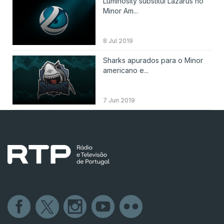
Luminosity substitui Lazarus no
Minor Am...
8 Jul 2019
Sharks apurados para o Minor
americano e...
7 Jun 2019