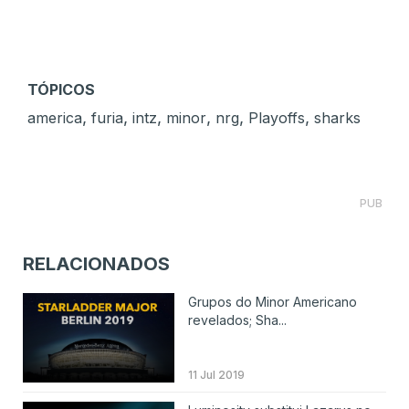
TÓPICOS
,
,
,
,
,
,
america
furia
intz
minor
nrg
Playoffs
sharks
PUB
RELACIONADOS
Grupos do Minor Americano
revelados; Sha...
11 Jul 2019