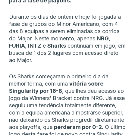
para a fase de playoffs.
Durante os dias de ontem e hoje foi jogada a
fase de grupos do Minor Americano, com 4
das 8 equipas a serem eliminadas da corrida
do Major. Neste momento, apenas
NRG
,
FURIA
,
INTZ
e
Sharks
continuam em jogo, em
busca de 1 dos 2 lugares com acesso direto
ao Major.
Os Sharks começaram o primeiro dia da
melhor forma, com uma
vitória sobre
Singularity por 16-8
, que lhes deu acesso ao
jogo da Winners’ Bracket contra NRG. Já esse
seguiu uma tendência totalmente diferente,
com a equipa americana a mostrarse superior,
não deixando os Sharks progredir diretamente
aos playoffs, que
perderam por 0-2.
O último
jogo desta fase foi de novo contra Singularity,