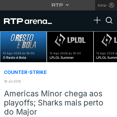
Entrar
Toggle na
10 Ago 2026 às 18:00
12 Ago 2026 às 18:00
13 Ago 2026 à
O Resto é Bola
LPLOL Summer
LPLOL Summ
COUNTER-STRIKE
18 Jul 2019
Americas Minor chega aos
playoffs; Sharks mais perto
do Major