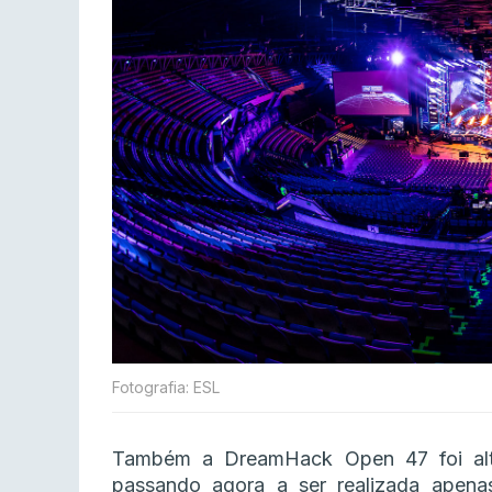
Fotografia: ESL
Também a DreamHack Open 47 foi alt
passando agora a ser realizada apenas