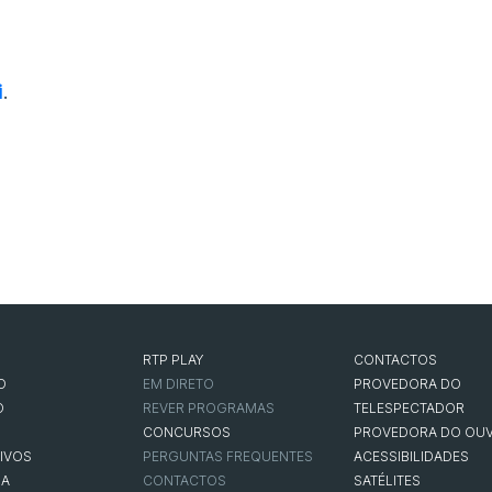
i
.
RTP PLAY
CONTACTOS
O
EM DIRETO
PROVEDORA DO
O
REVER PROGRAMAS
TELESPECTADOR
CONCURSOS
PROVEDORA DO OUV
IVOS
PERGUNTAS FREQUENTES
ACESSIBILIDADES
NA
CONTACTOS
SATÉLITES