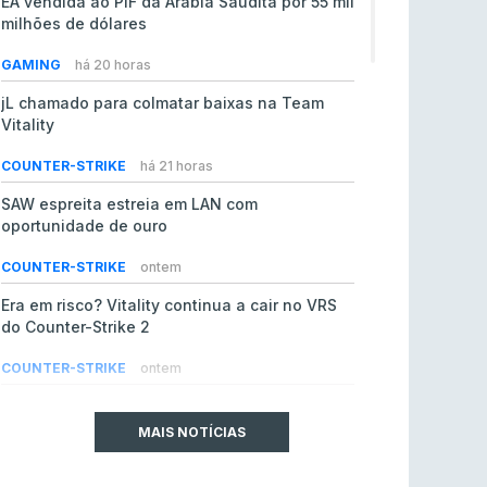
EA vendida ao PIF da Arábia Saudita por 55 mil
milhões de dólares
GAMING
há 20 horas
jL chamado para colmatar baixas na Team
Vitality
COUNTER-STRIKE
há 21 horas
SAW espreita estreia em LAN com
oportunidade de ouro
COUNTER-STRIKE
ontem
Era em risco? Vitality continua a cair no VRS
do Counter-Strike 2
COUNTER-STRIKE
ontem
Riot Games simplifica regras para torneios
comunitários de League of Legends
MAIS NOTÍCIAS
LEAGUE OF LEGENDS
4 ago 2026