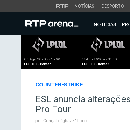
NOTÍCIAS
DESPORTO
NOTÍCIAS
PR
06 Ago 2026 às 18:00
12 Ago 2026 às 18:00
LPLOL Summer
LPLOL Summer
COUNTER-STRIKE
ESL anuncia alterações
Pro Tour
por Gonçalo "ghazz" Louro