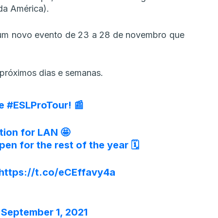
da América).
do um novo evento de 23 a 28 de novembro que
próximos dias e semanas.
he
#ESLProTour
! 📰
tion for LAN 🤩
pen
for the rest of the year 🗓️
https://t.co/eCEffavy4a
)
September 1, 2021