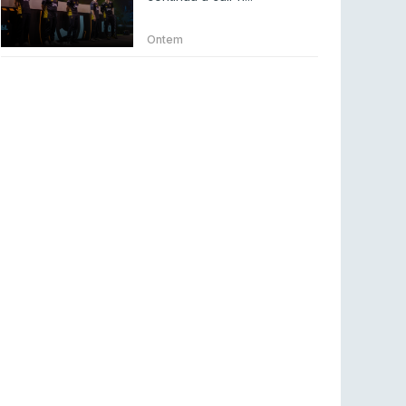
BLAST Bounty S2 na RTP Arena: Regressa o
melhor Counter-Strike
Ontem
COUNTER-STRIKE
18 jul 2026
Wuant assina “The One”: O novo hino oficial
da LPLOL
LEAGUE OF LEGENDS
16 jul 2026
Roman Imperium Cup VIII abre inscrições com
SAW e Luminosity na lista
COUNTER-STRIKE
16 jul 2026
arrozdoce regressa ao mercado como jogador
livre
COUNTER-STRIKE
16 jul 2026