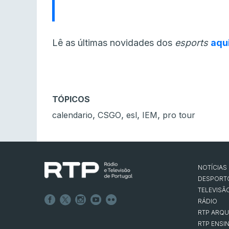
Lê as últimas novidades dos
esports
aqu
TÓPICOS
,
,
,
,
calendario
CSGO
esl
IEM
pro tour
NOTÍCIAS
DESPORT
TELEVISÃ
RÁDIO
RTP ARQU
RTP ENSI