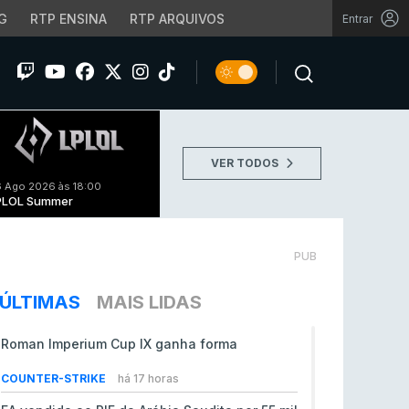
G
RTP ENSINA
RTP ARQUIVOS
Entrar
VER TODOS
 Ago 2026 às 18:00
PLOL Summer
PUB
ÚLTIMAS
MAIS LIDAS
Roman Imperium Cup IX ganha forma
COUNTER-STRIKE
há 17 horas