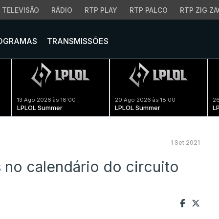
TELEVISÃO
RÁDIO
RTP PLAY
RTP PALCO
RTP ZIG ZA
OGRAMAS
TRANSMISSÕES
13 Ago 2026 às 18:00
20 Ago 2026 às 18:00
26
LPLOL Summer
LPLOL Summer
L
1 Set 2021
 no calendário do circuito