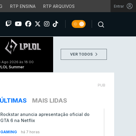
G
RTP ENSINA
RTP ARQUIVOS
Entrar
VER TODOS
 Ago 2026 às 18:00
PLOL Summer
PUB
ÚLTIMAS
MAIS LIDAS
Rockstar anuncia apresentação oficial do
GTA 6 na Netflix
GAMING
há 7 horas