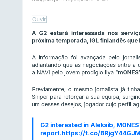
Ouvir
A G2 estará interessada nos serviço
próxima temporada, IGL finlandês que l
A informação foi avançada pelo jornali
adiantando que as negociações entre a 
a NAVI pelo jovem prodígio Ilya “
m0NES
Previamente, o mesmo jornalista já tin
Sniper para reforçar a sua equipa, surgi
um desses desejos, jogador cujo perfil ag
G2 interested in Aleksib, M0NESY
report.
https://t.co/8RjgY44GJ