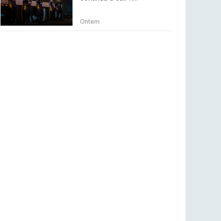
Betclic renova parceria com a RTP Arena para
a época 2026/27
Ontem
RTP ARENA
23 jul 2026
BLAST Bounty S2 na RTP Arena: Regressa o
melhor Counter-Strike
COUNTER-STRIKE
18 jul 2026
Wuant assina “The One”: O novo hino oficial
da LPLOL
LEAGUE OF LEGENDS
16 jul 2026
Roman Imperium Cup VIII abre inscrições com
SAW e Luminosity na lista
COUNTER-STRIKE
16 jul 2026