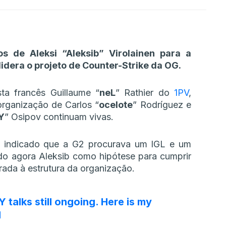
s de Aleksi “Aleksib” Virolainen para a
idera o projeto de Counter-Strike da OG.
sta francês Guillaume “
neL
” Rathier do
1PV
,
organização de Carlos “
ocelote
” Rodríguez e
Y
” Osipov continuam vivas.
ha indicado que a G2 procurava um IGL e um
ndo agora Aleksib como hipótese para cumprir
rada à estrutura da organização.
 talks still ongoing. Here is my
M