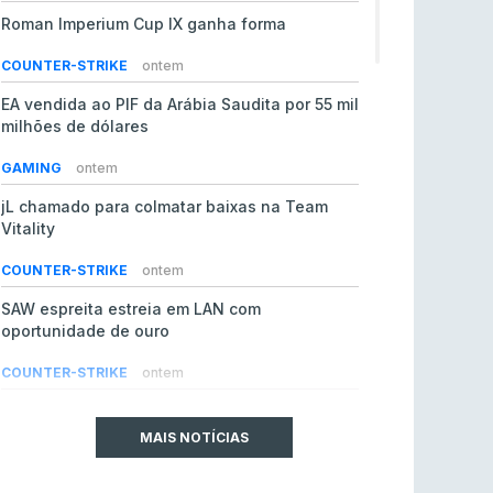
Roman Imperium Cup IX ganha forma
COUNTER-STRIKE
ontem
EA vendida ao PIF da Arábia Saudita por 55 mil
milhões de dólares
GAMING
ontem
jL chamado para colmatar baixas na Team
Vitality
COUNTER-STRIKE
ontem
SAW espreita estreia em LAN com
oportunidade de ouro
COUNTER-STRIKE
ontem
Era em risco? Vitality continua a cair no VRS
do Counter-Strike 2
MAIS NOTÍCIAS
COUNTER-STRIKE
ontem