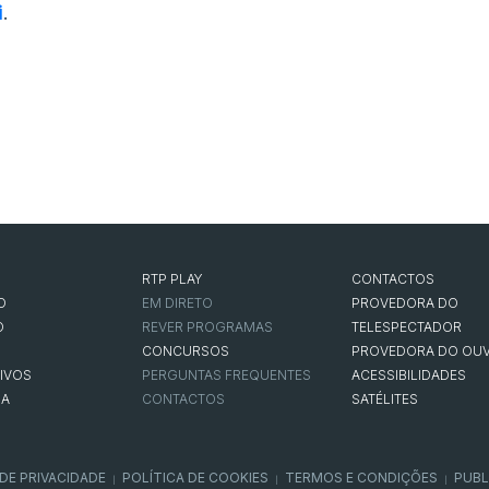
i
.
RTP PLAY
CONTACTOS
O
EM DIRETO
PROVEDORA DO
O
REVER PROGRAMAS
TELESPECTADOR
CONCURSOS
PROVEDORA DO OUV
IVOS
PERGUNTAS FREQUENTES
ACESSIBILIDADES
NA
CONTACTOS
SATÉLITES
 DE PRIVACIDADE
POLÍTICA DE COOKIES
TERMOS E CONDIÇÕES
PUBL
|
|
|