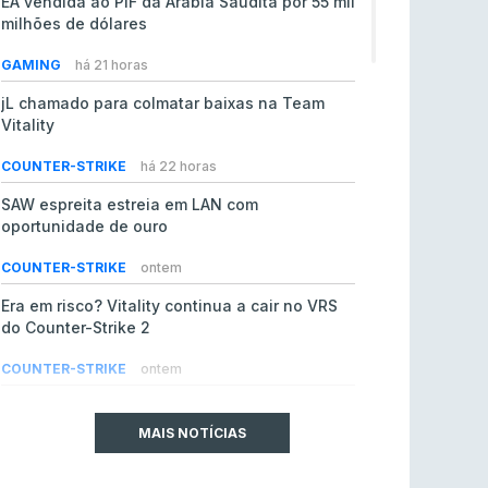
EA vendida ao PIF da Arábia Saudita por 55 mil
milhões de dólares
GAMING
há 21 horas
jL chamado para colmatar baixas na Team
Vitality
COUNTER-STRIKE
há 22 horas
SAW espreita estreia em LAN com
oportunidade de ouro
COUNTER-STRIKE
ontem
Era em risco? Vitality continua a cair no VRS
do Counter-Strike 2
COUNTER-STRIKE
ontem
Riot Games simplifica regras para torneios
comunitários de League of Legends
MAIS NOTÍCIAS
LEAGUE OF LEGENDS
4 ago 2026