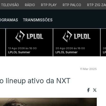
TELEVISÃO
RÁDIO
RTP PLAY
RTP PALCO
RTP ZIG ZA
OGRAMAS
TRANSMISSÕES
13 Ago 2026 às 18:00
20 Ago 2026 às 18:00
26
LPLOL Summer
LPLOL Summer
L
11 Mar 2025
no lineup ativo da NXT