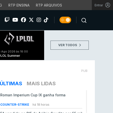
G
RTP ENSINA
RTP ARQUIVOS
Entrar
VER TODOS
 Ago 2026 às 18:00
PLOL Summer
PUB
ÚLTIMAS
MAIS LIDAS
Roman Imperium Cup IX ganha forma
COUNTER-STRIKE
há 18 horas