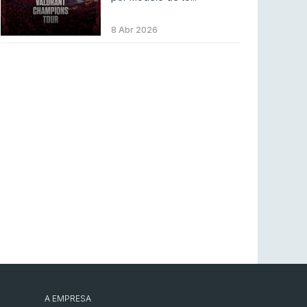
BLAST Bounty S2 na RTP Arena: Regressa o
melhor Counter-Strike
8 Abr 2026
COUNTER-STRIKE
18 jul 2026
Wuant assina “The One”: O novo hino oficial
da LPLOL
LEAGUE OF LEGENDS
16 jul 2026
Roman Imperium Cup VIII abre inscrições com
SAW e Luminosity na lista
COUNTER-STRIKE
16 jul 2026
arrozdoce regressa ao mercado como jogador
livre
COUNTER-STRIKE
16 jul 2026
A EMPRESA