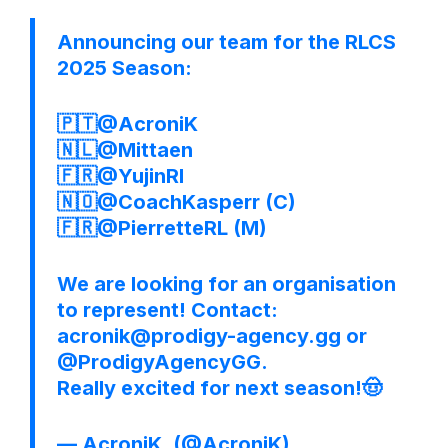
Announcing our team for the RLCS
2025 Season:
🇵🇹
@AcroniK
🇳🇱
@Mittaen
🇫🇷
@YujinRl
🇳🇴
@CoachKasperr
(C)
🇫🇷
@PierretteRL
(M)
We are looking for an organisation
to represent! Contact:
acronik@prodigy-agency.gg or
@ProdigyAgencyGG
.
Really excited for next season!🤠
— AcroniK. (@AcroniK)