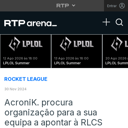
Entrar
Toggle na
12 Ago 2026 às 18:00
13 Ago 2026 às 18:00
20 Ago 2026 
LPLOL Summer
LPLOL Summer
LPLOL Summ
ROCKET LEAGUE
30 Nov 2024
AcroniK. procura
organização para a sua
equipa a apontar à RLCS