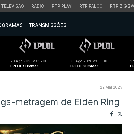
TELEVISÃO
RÁDIO
RTP PLAY
RTP PALCO
RTP ZIG ZA
OGRAMAS
TRANSMISSÕES
20 Ago 2026 às 18:00
26 Ago 2026 às 18:00
27
LPLOL Summer
LPLOL Summer
L
22 Mai 2025
onga-metragem de Elden Ring