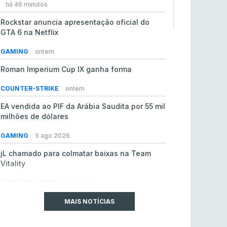
há 46 minutos
Rockstar anuncia apresentação oficial do
GTA 6 na Netflix
GAMING
ontem
Roman Imperium Cup IX ganha forma
COUNTER-STRIKE
ontem
EA vendida ao PIF da Arábia Saudita por 55 mil
milhões de dólares
GAMING
5 ago 2026
jL chamado para colmatar baixas na Team
Vitality
COUNTER-STRIKE
5 ago 2026
SAW espreita estreia em LAN com
MAIS NOTÍCIAS
oportunidade de ouro