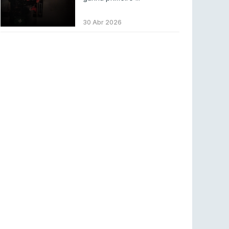
COUNTER-STRIKE
2 ago 2026
30 Abr 2026
Setembro recheado de LANs em Portugal
COUNTER-STRIKE
1 ago 2026
Betclic renova parceria com a RTP Arena para
a época 2026/27
RTP ARENA
23 jul 2026
BLAST Bounty S2 na RTP Arena: Regressa o
melhor Counter-Strike
COUNTER-STRIKE
18 jul 2026
Wuant assina “The One”: O novo hino oficial
da LPLOL
LEAGUE OF LEGENDS
16 jul 2026