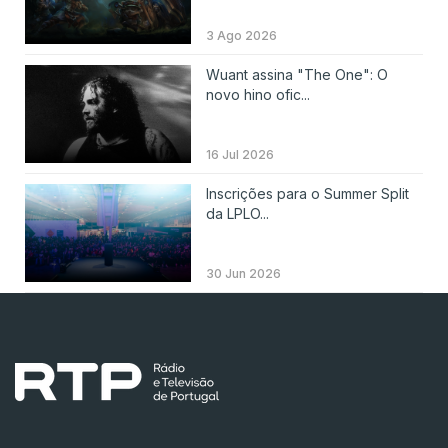
3 Ago 2026
Wuant assina "The One": O
novo hino ofic...
16 Jul 2026
Inscrições para o Summer Split
da LPLO...
30 Jun 2026