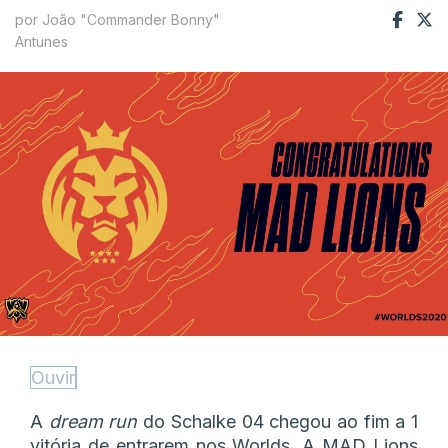
por João "Commander Bonny"
Antunes
Ouvir
A
dream run
do Schalke 04 chegou ao fim a 1
vitória de entrarem nos Worlds. A MAD Lions