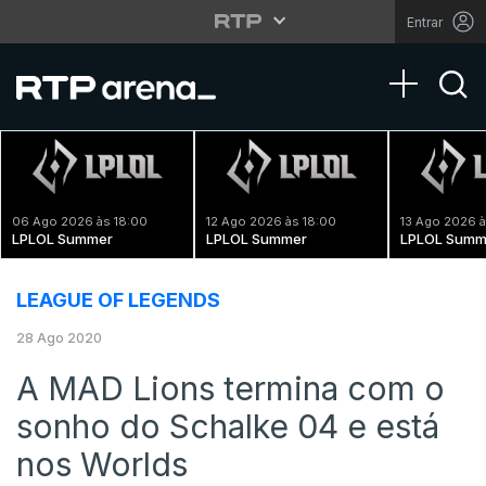
Entrar
Toggle na
06 Ago 2026 às 18:00
12 Ago 2026 às 18:00
13 Ago 2026 à
LPLOL Summer
LPLOL Summer
LPLOL Summ
LEAGUE OF LEGENDS
28 Ago 2020
A MAD Lions termina com o
sonho do Schalke 04 e está
nos Worlds