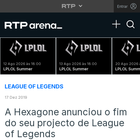
Entrar
Toggle na
12 Ago 2026 às 18:00
13 Ago 2026 às 18:00
20 Ago 2026 
LPLOL Summer
LPLOL Summer
LPLOL Summ
LEAGUE OF LEGENDS
17 Dez 2019
A Hexagone anunciou o fim
do seu projecto de League
of Legends