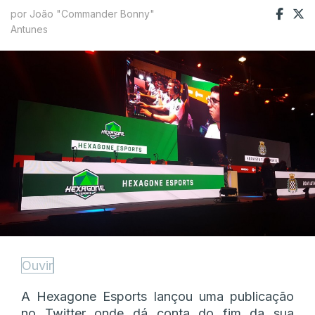
por João "Commander Bonny"
Antunes
Ouvir
A Hexagone Esports lançou uma publicação
no Twitter onde dá conta do fim da sua