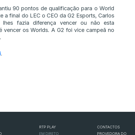
ntiu 90 pontos de qualificação para o World
e a final do LEC o CEO da G2 Esports, Carlos
 lhes fazia diferença vencer ou não esta
é vencer os Worlds. A G2 foi vice campeã no
.
i
.
RTP PLAY
CONTACTOS
O
EM DIRETO
PROVEDORA DO