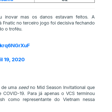
ou inovar mas os danos estavam feitos. A
 Fnatic no terceiro jogo foi decisiva fechando
o o troféu.
m/krq6NGrXuF
il 19, 2020
ia de uma
seed
no Mid Season Invitational que
de COVID-19. Para já apenas o VCS terminou
sh como representante do Vietnam nessa