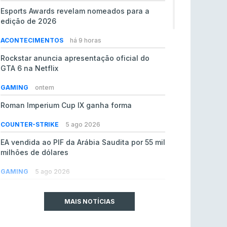
Esports Awards revelam nomeados para a
edição de 2026
ACONTECIMENTOS
há 9 horas
Rockstar anuncia apresentação oficial do
GTA 6 na Netflix
GAMING
ontem
Roman Imperium Cup IX ganha forma
COUNTER-STRIKE
5 ago 2026
EA vendida ao PIF da Arábia Saudita por 55 mil
milhões de dólares
GAMING
5 ago 2026
jL chamado para colmatar baixas na Team
Vitality
MAIS NOTÍCIAS
COUNTER-STRIKE
5 ago 2026