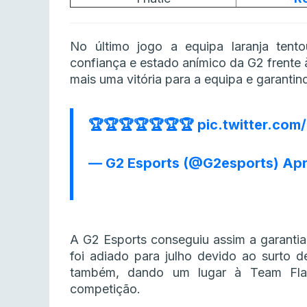
No último jogo a equipa laranja tent
confiança e estado anímico da G2 frente à
mais uma vitória para a equipa e garantind
🏆🏆🏆🏆🏆🏆🏆
pic.twitter.co
— G2 Esports (@G2esports)
Apr
A G2 Esports conseguiu assim a garant
foi adiado para julho devido ao surto 
também, dando um lugar à Team Fla
competição.