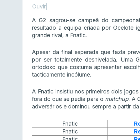
Ouvir
A G2 sagrou-se campeã do campeonat
resultado a equipa criada por Ocelote 
grande rival, a Fnatic.
Apesar da final esperada que fazia pre
por ser totalmente desnivelada. Uma G
ortodoxo que costuma apresentar escol
tacticamente incólume.
A Fnatic insistiu nos primeiros dois jog
fora do que se pedia para o
matchup
. A 
adversários e dominou sempre a partir da
Fnatic
R
Fnatic
R
Fnatic
R