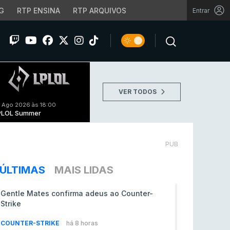
G
RTP ENSINA
RTP ARQUIVOS
Entrar
VER TODOS
 Ago 2026 às 18:00
PLOL Summer
PUB
ÚLTIMAS
MAIS LIDAS
Gentle Mates confirma adeus ao Counter-
Strike
COUNTER-STRIKE
há 8 horas