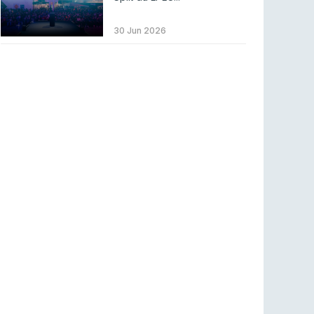
LEAGUE OF LEGENDS
3 ago 2026
MOUZ surpreende Spirit para vencer BLAST
30 Jun 2026
Bounty
COUNTER-STRIKE
2 ago 2026
Setembro recheado de LANs em Portugal
COUNTER-STRIKE
1 ago 2026
Betclic renova parceria com a RTP Arena para
a época 2026/27
RTP ARENA
23 jul 2026
BLAST Bounty S2 na RTP Arena: Regressa o
melhor Counter-Strike
COUNTER-STRIKE
18 jul 2026