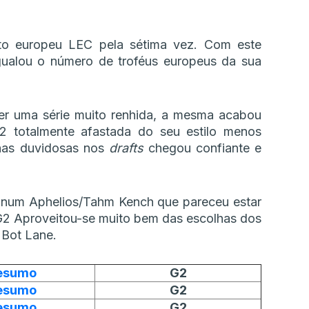
o europeu LEC pela sétima vez. Com este
igualou o número de troféus europeus da sua
ver uma série muito renhida, a mesma acabou
2 totalmente afastada do seu estilo menos
has duvidosas nos
drafts
chegou confiante e
os num Aphelios/Tahm Kench que pareceu estar
G2 Aproveitou-se muito bem das escolhas dos
 Bot Lane.
esumo
G2
esumo
G2
esumo
G2