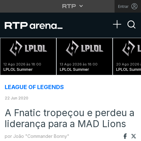
Entrar
Toggle na
12 Ago 2026 às 18:00
13 Ago 2026 às 18:00
20 Ago 2026 
LPLOL Summer
LPLOL Summer
LPLOL Summ
LEAGUE OF LEGENDS
22 Jun 2020
A Fnatic tropeçou e perdeu a
liderança para a MAD Lions
por João "Commander Bonny"