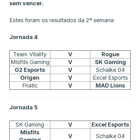
sem vencer.
Estes foram os resultados da 2ª semana:
Jornada 4
Team Vitality
V
Rogue
Misfits Gaming
V
S
K Gaming
G2 Esports
V
Schalke 04
Origen
V
Excel Esports
Fnatic
V
MAD Lions
Jornada 5
SK Gaming
V
Excel Esports
Misfits
V
Schalke 04
Gaming