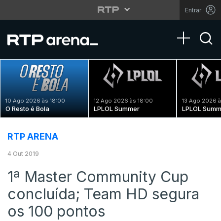
Entrar
Toggle na
10 Ago 2026 às 18:00
12 Ago 2026 às 18:00
13 Ago 2026 à
O Resto é Bola
LPLOL Summer
LPLOL Summ
RTP ARENA
4 Out 2019
1ª Master Community Cup
concluída; Team HD segura
os 100 pontos