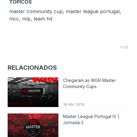
TÓPICOS
,
,
master community cup
master league portugal
,
,
mcc
mlp
team hd
PUB
RELACIONADOS
Chegaram as WGR Master
Community Cups
18 Abr 2019
Master League Portugal IV |
Jornada 2